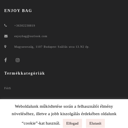
ENJOY BAG
+36302238819
enjoybag@outlook.com
Magyarország, 1107 Budapest Szállás utca 13.N2 ép.
Termékkategóriák
Férfi
Női
Weboldalunk működtetése során a felhasználói élmény
növeléséhez, illetve a jobb kiszolgálás érdekében oldalunk
“cookie”-kat használ.
Elfogad
Elutasít
ENJOYBAG 2020