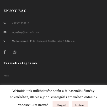
ENJOY BAG
+36302238819
enjoybag@outlook.com
Magyarország, 1107 Budapest Szállás utca 13.N2 ép.
Termékkategóriák
Férfi
Női
Weboldalunk működtetése során a felhasználói élmény
növeléséhez, illetve a jobb kiszolgálás érdekében oldalunk
“cookie”-kat használ.
Elfogad
Elutasít