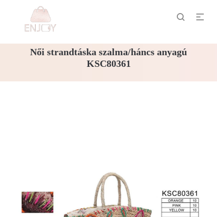
Női strandtáska szalma/háncs anyagú
KSC80361