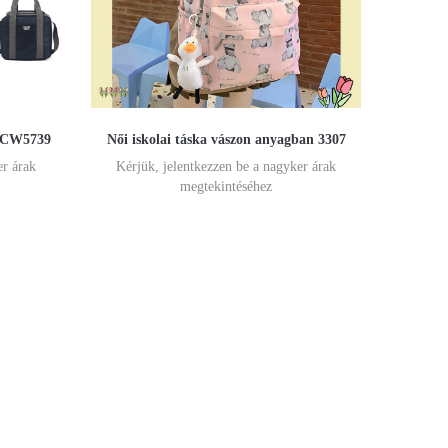
r CW5739
Női iskolai táska vászon anyagban 3307
er árak
Kérjük, jelentkezzen be a nagyker árak
megtekintéséhez