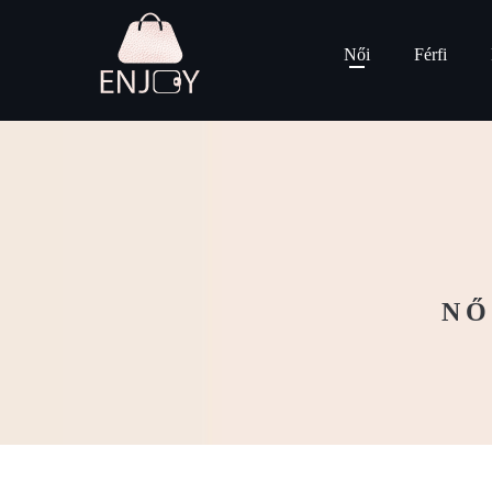
Női
Férfi
NŐ