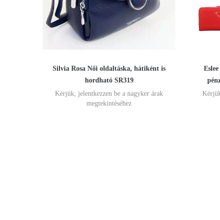
Silvia Rosa Női oldaltáska, hátiként is
Eslee
hordható SR319
pénz
Kérjük, jelentkezzen be a nagyker árak
Kérjük
megtekintéséhez