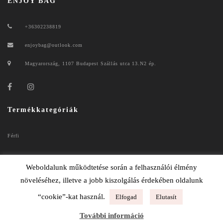
ENJOY BAG
+36302238819
enjoybag@outlook.com
Magyarország, 1107 Budapest Szállás utca 13.N2 ép.
Termékkategóriák
Férfi
Női
Weboldalunk működtetése során a felhasználói élmény
növeléséhez, illetve a jobb kiszolgálás érdekében oldalunk
“cookie”-kat használ.
Elfogad
Elutasít
ENJOYBAG 2020
További információ
ADATKEZELÉSI TÁJÉKOZTATÓ