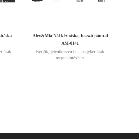
itáska
Alex&Mia Női kézitáska, hosszú pánttal
AM-0141
er árak
Kérjük, jelentkezzen be a nagyker árak
megtekintéséhez