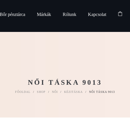
Bőr pénztárca
Márkák
Rólunk
Kapcsolat
NŐI TÁSKA 9013
FŐOLDAL
/
SHOP
/
NŐI
/
KÉZITÁSKA
/
NŐI TÁSKA 9013