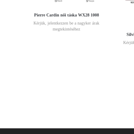
Pierre Cardin női táska WX28 1008
Kérjük, jelentkezzen be a nagyker árak
megtekintéséhez
Sil
Kérjük