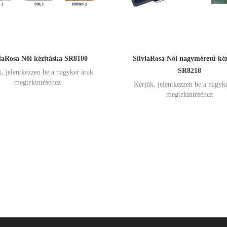
viaRosa Női kézitáska SR8100
SilviaRosa Női nagyméretű kéz
SR8218
, jelentkezzen be a nagyker árak
megtekintéséhez
Kérjük, jelentkezzen be a nagyk
megtekintéséhez