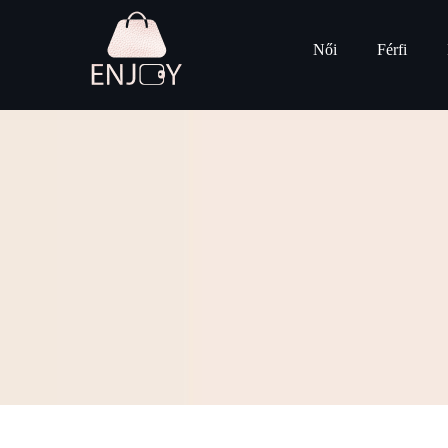
Női
Férfi