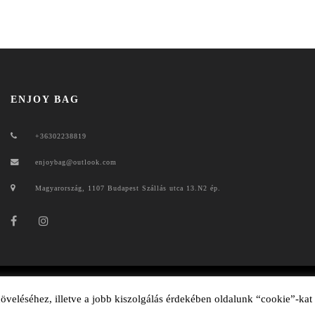
ENJOY BAG
+36302238819
enjoybag@outlook.com
Magyarország, 1107 Budapest Szállás utca 13.N2 ép.
ENJOYBAG 2020
veléséhez, illetve a jobb kiszolgálás érdekében oldalunk “cookie”-kat
ADATKEZELÉSI TÁJÉKOZTATÓ