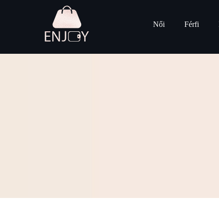
Női
Férfi