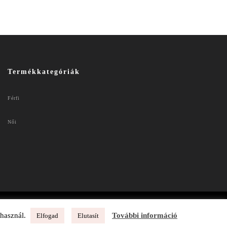
Termékkategóriák
Férfi
Női
 használ.
További információ
Elfogad
Elutasít