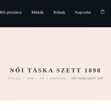
Bőr pénztárca
Márkák
Rólunk
Kapcsolat
NŐI TÁSKA SZETT 1898
FŐOLDAL
/
SHOP
/
NŐI
/
KÉZITÁSKA
/
NŐI TÁSKA SZETT 1898