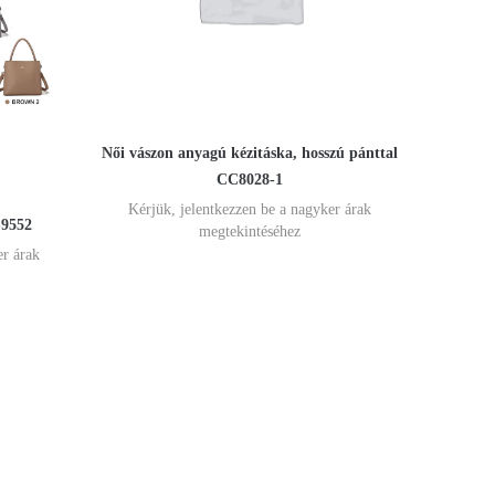
Női vászon anyagú kézitáska, hosszú pánttal
CC8028-1
Kérjük, jelentkezzen be a nagyker árak
-9552
megtekintéséhez
er árak