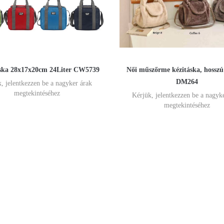
ska 28x17x20cm 24Liter CW5739
Női műszőrme kézitáska, hosszú
DM264
, jelentkezzen be a nagyker árak
megtekintéséhez
Kérjük, jelentkezzen be a nagyk
megtekintéséhez