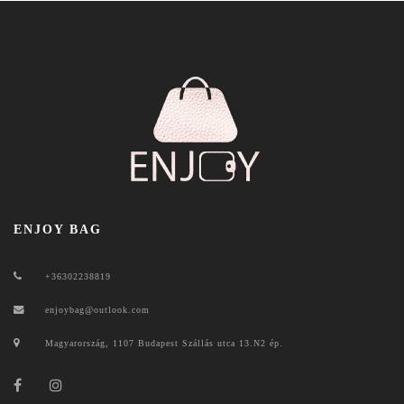
ENJOY BAG
+36302238819
enjoybag@outlook.com
Magyarország, 1107 Budapest Szállás utca 13.N2 ép.