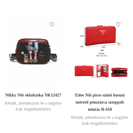
Nikky Női oldaltáska NK12427
Eslee Női piros színű hosszú
méretű pénztárca szteppelt
Kérjük, jelentkezzen be a nagyker
árak megtekintéséhez
mintás R-610
Kérjük, jelentkezzen be a nagyker
árak megtekintéséhez