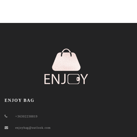
ENJOY BAG
+36302238819
enjoybag@outlook.com