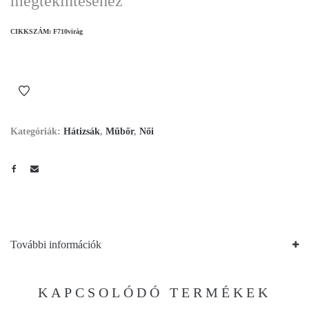
megtekintéséhez
CIKKSZÁM:
F710virág
Kategóriák:
Hátizsák
,
Műbőr
,
Női
További információk
KAPCSOLÓDÓ TERMÉKEK