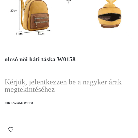
olcsó női háti táska W0158
Kérjük, jelentkezzen be a nagyker árak
megtekintéséhez
CIKKSZÁM:
W0158