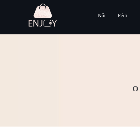
Női
Férfi
O