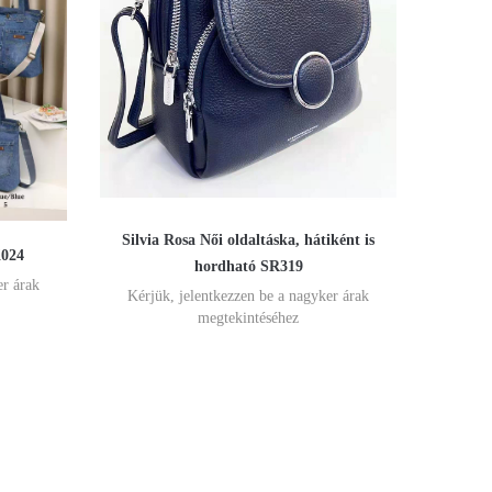
Silvia Rosa Női oldaltáska, hátiként is
K024
hordható SR319
er árak
Kérjük, jelentkezzen be a nagyker árak
megtekintéséhez