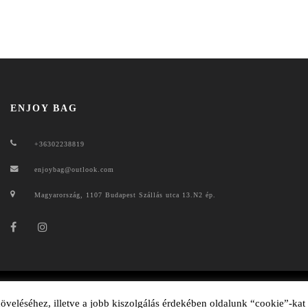
ENJOY BAG
+36302238819
enjoybag@outlook.com
Magyarország, 1107 Budapest Szállás utca 13.N2 ép.
ENJOYBAG 2020
veléséhez, illetve a jobb kiszolgálás érdekében oldalunk “cookie”-kat