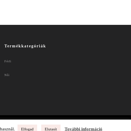
Termékkategóriák
Férfi
Női
 használ.
További információ
Elfogad
Elutasít