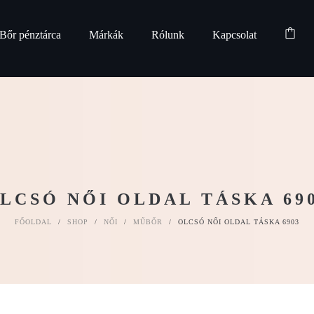
Bőr pénztárca
Márkák
Rólunk
Kapcsolat
LCSÓ NŐI OLDAL TÁSKA 69
FŐOLDAL
/
SHOP
/
NŐI
/
MŰBŐR
/
OLCSÓ NŐI OLDAL TÁSKA 6903