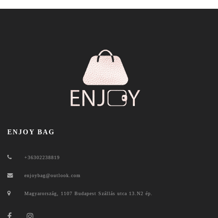
ENJOY BAG
+36302238819
enjoybag@outlook.com
Magyarország, 1107 Budapest Szállás utca 13.N2 ép.