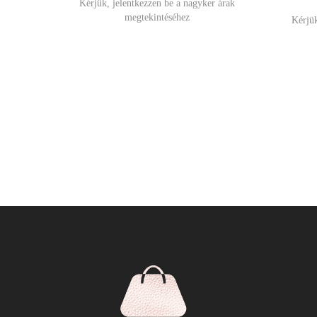
Kérjük, jelentkezzen be a nagyker árak
megtekintéséhez
Kérjük