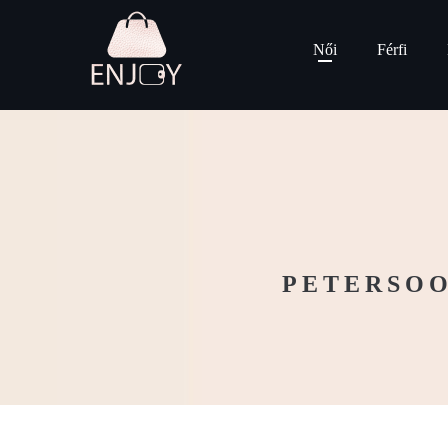
Női
Férfi
PETERSOO