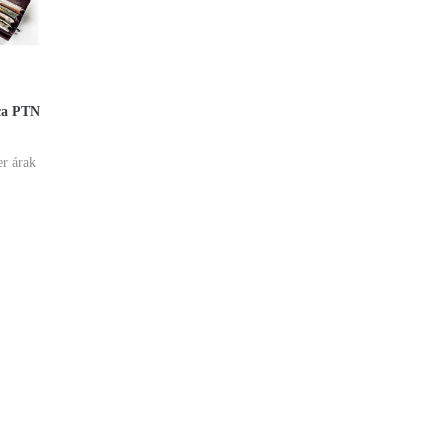
ca PTN
er árak