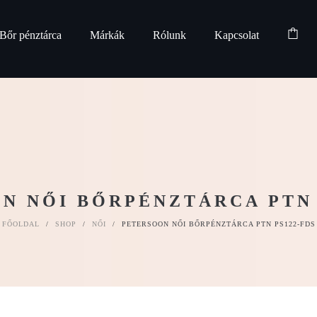
Bőr pénztárca
Márkák
Rólunk
Kapcsolat
N NŐI BŐRPÉNZTÁRCA PTN 
FŐOLDAL
/
SHOP
/
NŐI
/
PETERSOON NŐI BŐRPÉNZTÁRCA PTN PS122-FDS