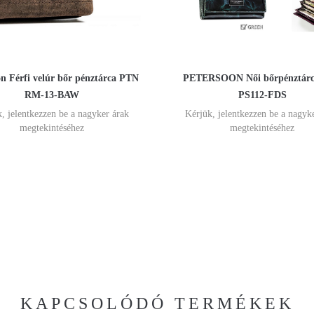
on Férfi velúr bőr pénztárca PTN
PETERSOON Női bőrpénztár
RM-13-BAW
PS112-FDS
, jelentkezzen be a nagyker árak
Kérjük, jelentkezzen be a nagyk
megtekintéséhez
megtekintéséhez
KAPCSOLÓDÓ TERMÉKEK