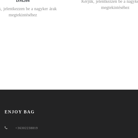
DM264
Kérjük, jelentkezzen be a nagyk
megtekintéséhez
, jelentkezzen be a nagyker árak
megtekintéséhez
ENJOY BAG
+36302238819