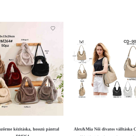
zőrme kézitáska, hosszú pánttal
Alex&Mia Női divatos válltáska 