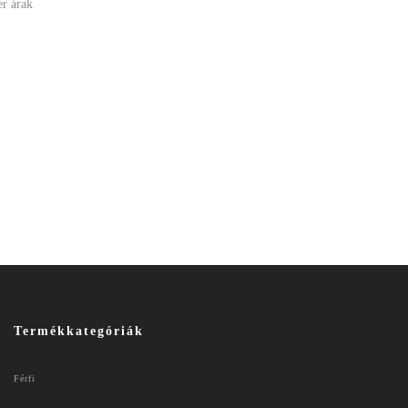
er árak
Termékkategóriák
Férfi