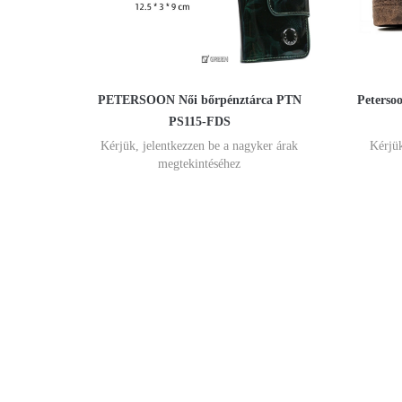
PETERSOON Női bőrpénztárca PTN
Peterso
PS115-FDS
Kérjük, jelentkezzen be a nagyker árak
Kérjük
megtekintéséhez