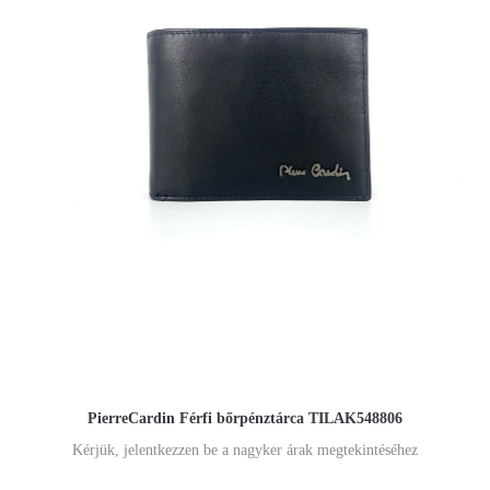
PierreCardin Férfi bőrpénztárca TILAK548806
Kérjük, jelentkezzen be a nagyker árak megtekintéséhez