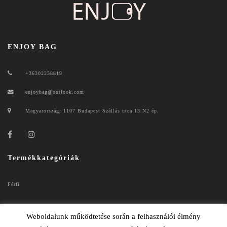
ENJOY BAG
+36302238819
enjoybag@outlook.com
Magyarország, 1107 Budapest Szállás utca 13.N2 ép.
Termékkategóriák
Férfi
Női
Weboldalunk működtetése során a felhasználói élmény