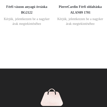
Férfi vászon anyagú övtáska
PierreCardin Férfi oldaltáska
BG2122
ALAN09 1701
Kérjük, jelentkezzen be a nagyker
Kérjük, jelentkezzen be a nagyker
árak megtekintéséhez
árak megtekintéséhez