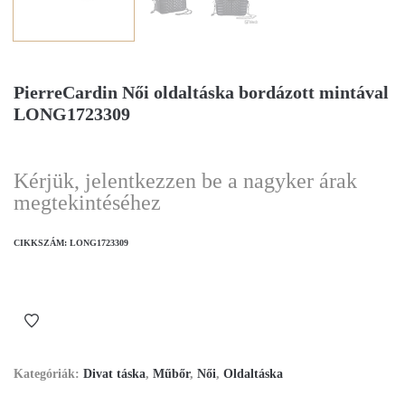
PierreCardin Női oldaltáska bordázott mintával
LONG1723309
Kérjük, jelentkezzen be a nagyker árak
megtekintéséhez
CIKKSZÁM:
LONG1723309
Kategóriák:
Divat táska
,
Műbőr
,
Női
,
Oldaltáska