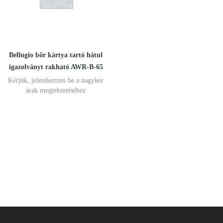
Bellugio bőr kártya tartó hátul
igazolványt rakható AWR-B-65
Kérjük, jelentkezzen be a nagyker
árak megtekintéséhez