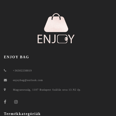
ENJOY BAG
+36302238819
enjoybag@outlook.com
Magyarország, 1107 Budapest Szállás utca 13.N2 ép.
Termékkategóriák