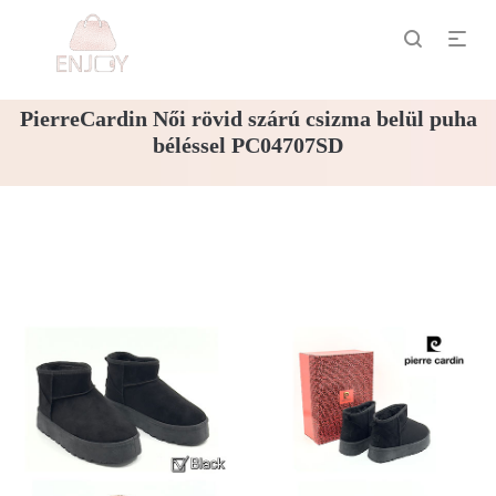
PierreCardin Női rövid szárú csizma belül puha
béléssel PC04707SD