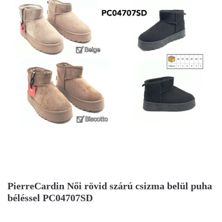
PierreCardin Női rövid szárú csizma belül puha
béléssel PC04707SD