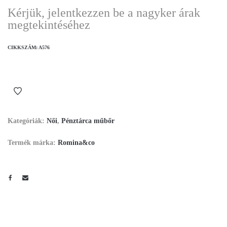
Kérjük, jelentkezzen be a nagyker árak
megtekintéséhez
CIKKSZÁM:
A576
Kategóriák:
Női
,
Pénztárca műbőr
Termék márka:
Romina&co