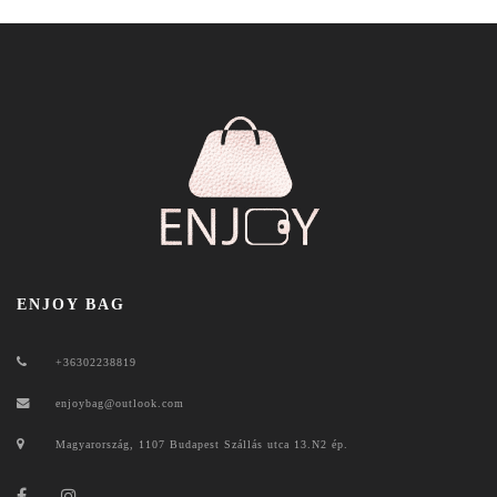
ENJOY BAG
+36302238819
enjoybag@outlook.com
Magyarország, 1107 Budapest Szállás utca 13.N2 ép.