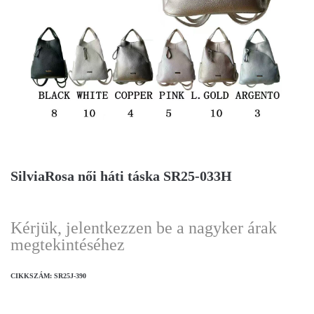
SilviaRosa női háti táska SR25-033H
Kérjük, jelentkezzen be a nagyker árak
megtekintéséhez
CIKKSZÁM:
SR25J-390