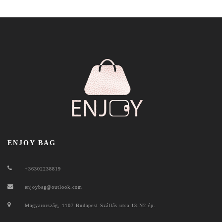
ENJOY BAG
+36302238819
enjoybag@outlook.com
Magyarország, 1107 Budapest Szállás utca 13.N2 ép.