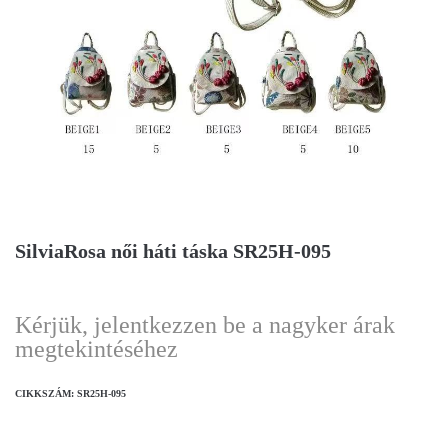
SilviaRosa női háti táska SR25H-095
Kérjük, jelentkezzen be a nagyker árak
megtekintéséhez
CIKKSZÁM:
SR25H-095