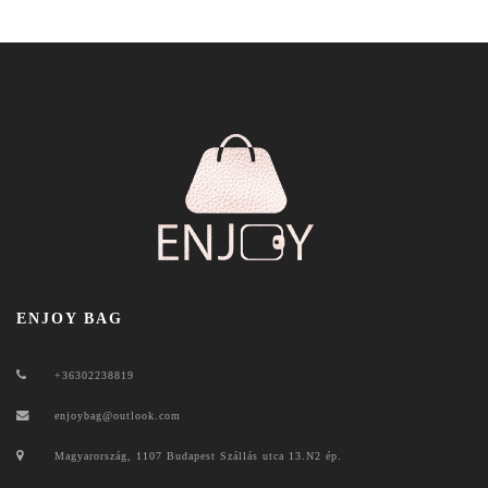
ENJOY BAG
+36302238819
enjoybag@outlook.com
Magyarország, 1107 Budapest Szállás utca 13.N2 ép.