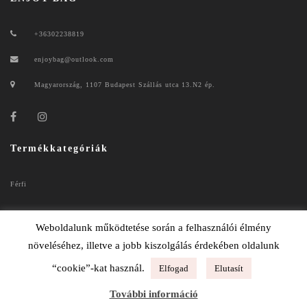
+36302238819
enjoybag@outlook.com
Magyarország, 1107 Budapest Szállás utca 13.N2 ép.
Termékkategóriák
Férfi
Női
Weboldalunk működtetése során a felhasználói élmény
növeléséhez, illetve a jobb kiszolgálás érdekében oldalunk
“cookie”-kat használ.
Elfogad
Elutasít
ENJOYBAG 2020
További információ
ADATKEZELÉSI TÁJÉKOZTATÓ