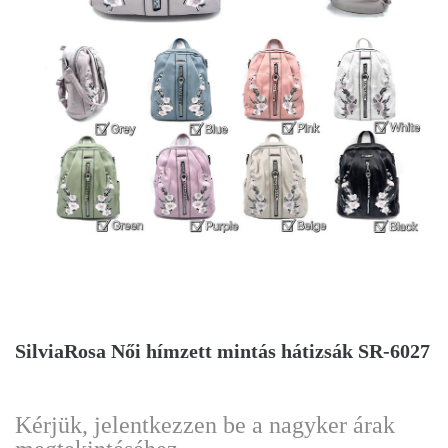
SilviaRosa Női hímzett mintás hátizsák SR-6027
Kérjük, jelentkezzen be a nagyker árak