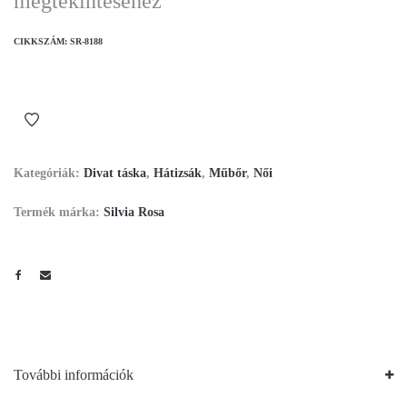
megtekintéséhez
CIKKSZÁM:
SR-8188
Kategóriák:
Divat táska
,
Hátizsák
,
Műbőr
,
Női
Termék márka:
Silvia Rosa
További információk