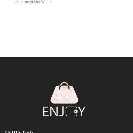
árak megtekintéséhez
ENJOY BAG