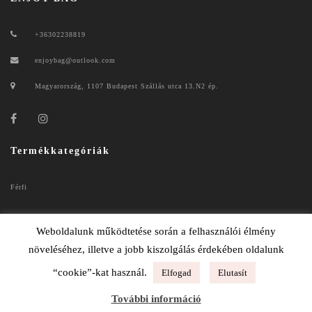
+36302238819
enjoybag@outlook.com
Magyarország, 1107 Budapest Szállás utca 13.N2 ép.
Termékkategóriák
Férfi
Női
Weboldalunk működtetése során a felhasználói élmény
növeléséhez, illetve a jobb kiszolgálás érdekében oldalunk
“cookie”-kat használ.
Elfogad
Elutasít
ENJOYBAG 2020
További információ
ADATKEZELÉSI TÁJÉKOZTATÓ