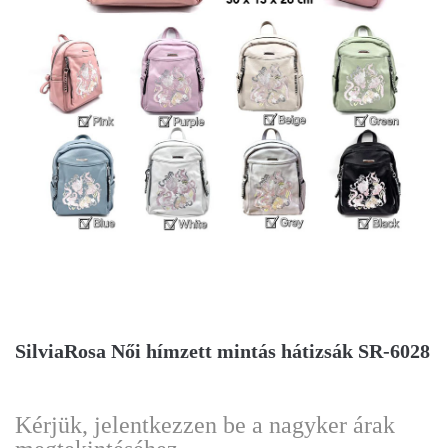
SilviaRosa Női hímzett mintás hátizsák SR-6028
Kérjük, jelentkezzen be a nagyker árak