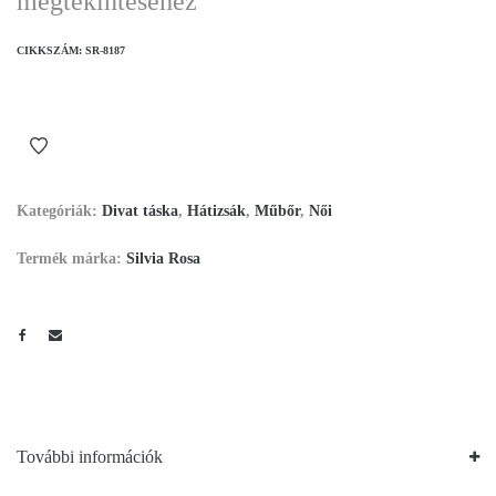
megtekintéséhez
CIKKSZÁM:
SR-8187
Kategóriák:
Divat táska
,
Hátizsák
,
Műbőr
,
Női
Termék márka:
Silvia Rosa
További információk