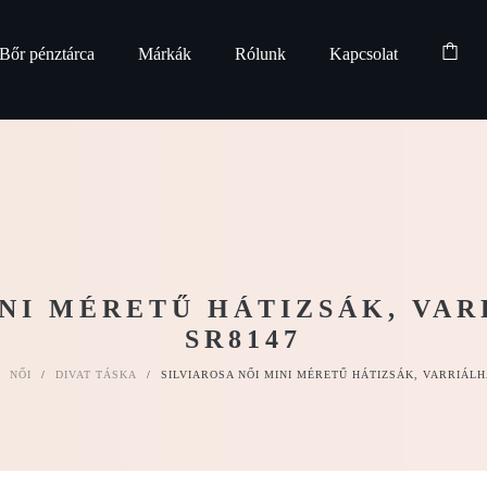
Bőr pénztárca
Márkák
Rólunk
Kapcsolat
INI MÉRETŰ HÁTIZSÁK, VA
SR8147
NŐI
/
DIVAT TÁSKA
/
SILVIAROSA NŐI MINI MÉRETŰ HÁTIZSÁK, VARRIÁLH