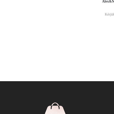
Alex&Mi
Kérjük