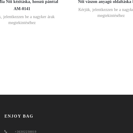
a Női kézitáska, hosszú pánttal
Női vászon anyagú oldaltáska 
AM-0141
Kérjük, jelentkezzen be a nagyk
megtekintéséhez
, jelentkezzen be a nagyker árak
megtekintéséhez
ENJOY BAG
+36302238819