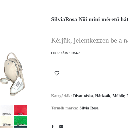
SilviaRosa Női mini méretű hát
Kérjük, jelentkezzen be a 
CIKKSZÁM:
SR8147-1
Kategóriák:
Divat táska
,
Hátizsák
,
Műbőr
,
Termék márka:
Silvia Rosa