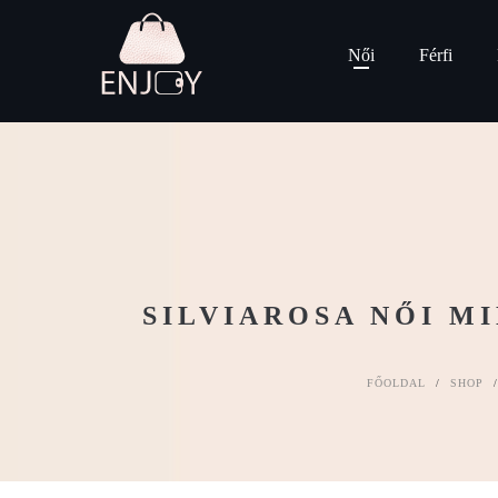
Női
Férfi
SILVIAROSA NŐI M
FŐOLDAL
/
SHOP
/