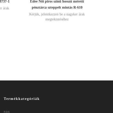
8737-1
Eslee Női piros színű hosszú méretű
pénztárca szteppelt mintás R-610
er árak
Kérjük, jelentkezzen be a nagyker árak
megtekintéséhez
Termékkategóriák
Férfi