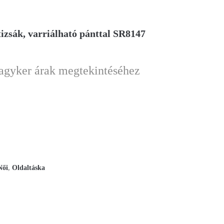
izsák, varriálható pánttal SR8147
nagyker árak megtekintéséhez
Női
,
Oldaltáska