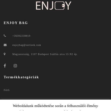
ENJOY BAG
+36302238819
enjoybag@outlook.com
Magyarország, 1107 Budapest Szállás utca 13.N2 ép.
Termékkategóriák
Férfi
Női
Weboldalunk működtetése során a felhasználói élmény