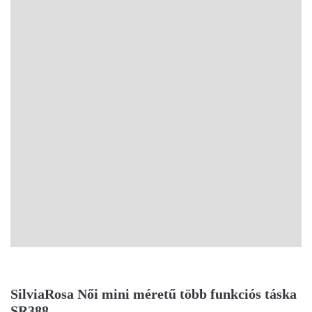
SilviaRosa Női mini méretű több funkciós táska
SR388