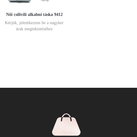
Női csilivili alkalmi táska 9412
Kérjük, jelentkezzen be a nagyker
árak megtekintéséhez