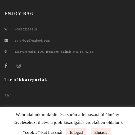
ENJOY BAG
+36302238819
enjoybag@outlook.com
Magyarország, 1107 Budapest Szállás utca 13.N2 ép.
Termékkategóriák
Férfi
Női
Weboldalunk működtetése során a felhasználói élmény
növeléséhez, illetve a jobb kiszolgálás érdekében oldalunk
“cookie”-kat használ.
Elfogad
Elutasít