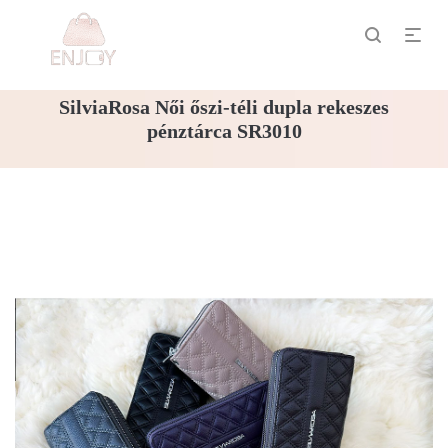
SilviaRosa Női őszi-téli dupla rekeszes
pénztárca SR3010