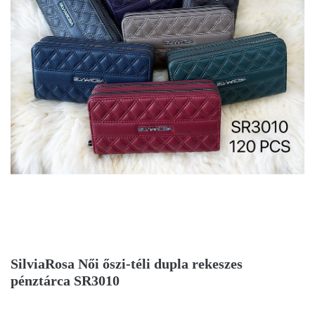
SilviaRosa Női őszi-téli dupla rekeszes
pénztárca SR3010