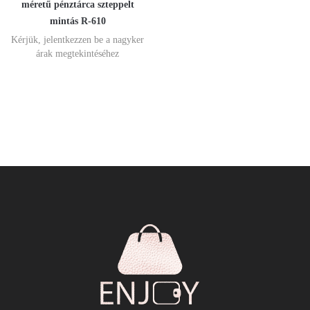
méretű pénztárca szteppelt
mintás R-610
Kérjük, jelentkezzen be a nagyker
árak megtekintéséhez