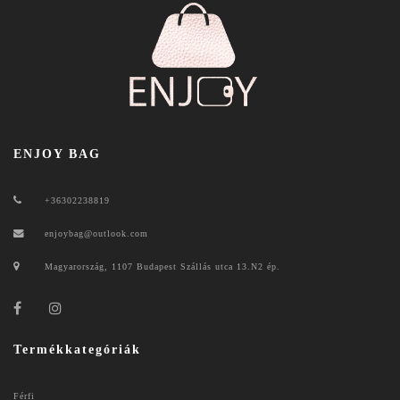
ENJOY BAG
+36302238819
enjoybag@outlook.com
Magyarország, 1107 Budapest Szállás utca 13.N2 ép.
Termékkategóriák
Férfi