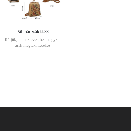
Női hátizsák 9988
Kérjük, jelentkezzen be a nagyker
árak megtekintéséhez