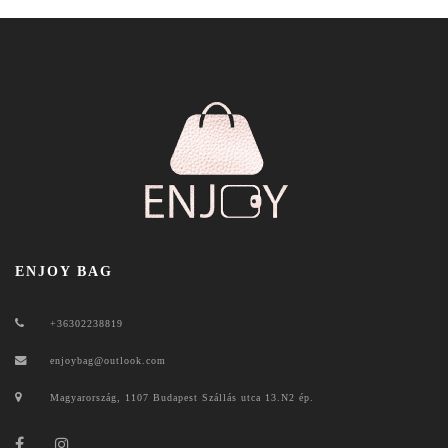
ENJOY BAG
+36302238819
enjoybag@outlook.com
Magyarország, 1107 Budapest Szállás utca 13.N2 ép.