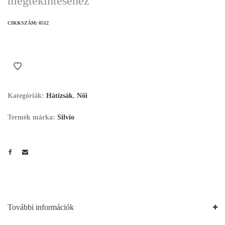
megtekintéséhez
CIKKSZÁM:
0512
Kategóriák:
Hátizsák
,
Női
Termék márka:
Silvio
További információk