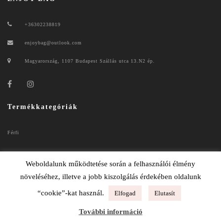
+36302238819
enjoybag@outlook.com
Magyarország, 1107 Budapest Szállás utca 13.N2 ép.
Termékkategóriák
Férfi
Női
Weboldalunk működtetése során a felhasználói élmény
növeléséhez, illetve a jobb kiszolgálás érdekében oldalunk
“cookie”-kat használ.
Elfogad
Elutasít
ENJOYBAG 2020
További információ
ADATKEZELÉSI TÁJÉKOZTATÓ