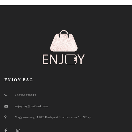
ENJOY BAG
+36302238819
enjoybag@outlook.com
Magyarország, 1107 Budapest Szállás utca 13.N2 ép.