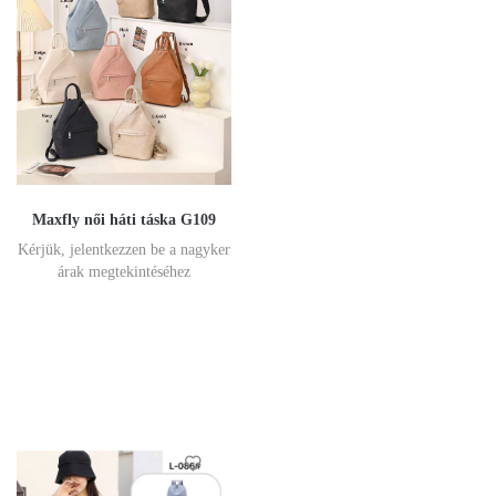
Maxfly női háti táska G109
Kérjük, jelentkezzen be a nagyker
árak megtekintéséhez