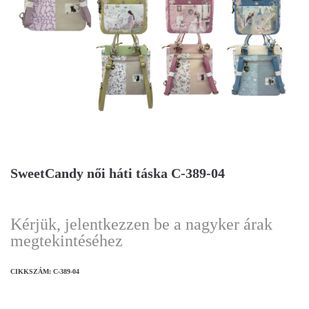
SweetCandy női háti táska C-389-04
Kérjük, jelentkezzen be a nagyker árak
megtekintéséhez
CIKKSZÁM:
C-389-04