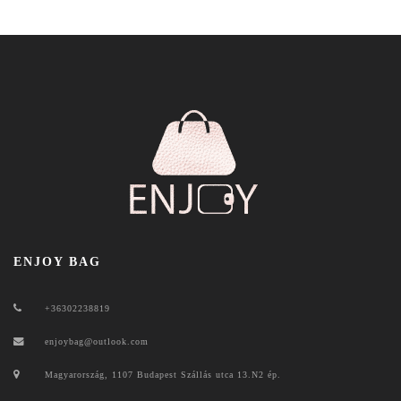
ENJOY BAG
+36302238819
enjoybag@outlook.com
Magyarország, 1107 Budapest Szállás utca 13.N2 ép.