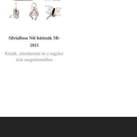
SilviaRosa Női hátizsák SR-
5915
Kérjük, jelentkezzen be a nagyker
árak megtekintéséhez