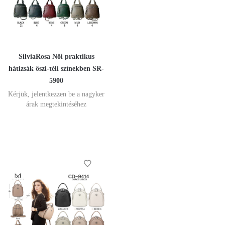
SilviaRosa Női praktikus
hátizsák őszi-téli színekben SR-
5900
Kérjük, jelentkezzen be a nagyker
árak megtekintéséhez