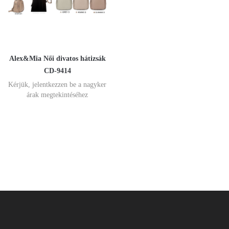
Alex&Mia Női divatos hátizsák
CD-9414
Kérjük, jelentkezzen be a nagyker
árak megtekintéséhez