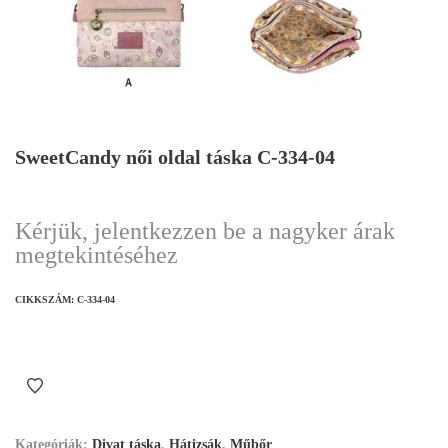
SweetCandy női oldal táska C-334-04
Kérjük, jelentkezzen be a nagyker árak
megtekintéséhez
CIKKSZÁM:
C-334-04
Kategóriák:
Divat táska
,
Hátizsák
,
Műbőr