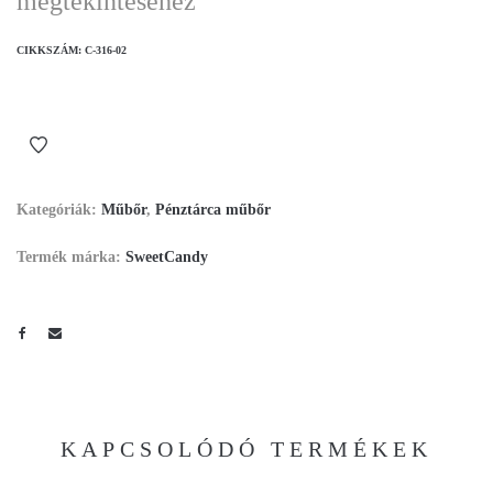
megtekintéséhez
CIKKSZÁM:
C-316-02
Kategóriák:
Műbőr
,
Pénztárca műbőr
Termék márka:
SweetCandy
KAPCSOLÓDÓ TERMÉKEK