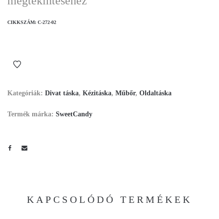
megtekintéséhez
CIKKSZÁM:
C-272-02
Kategóriák:
Divat táska
,
Kézitáska
,
Műbőr
,
Oldaltáska
Termék márka:
SweetCandy
KAPCSOLÓDÓ TERMÉKEK