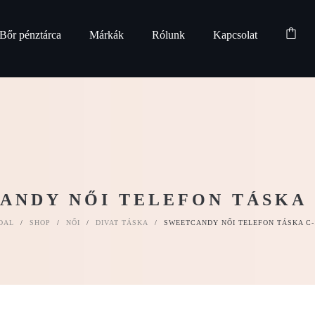
Bőr pénztárca
Márkák
Rólunk
Kapcsolat
ANDY NŐI TELEFON TÁSKA C
DAL
/
SHOP
/
NŐI
/
DIVAT TÁSKA
/
SWEETCANDY NŐI TELEFON TÁSKA C-1