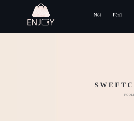
Női
Férfi
SWEETC
FŐOL