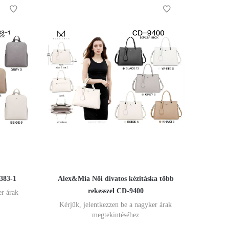
383-1
Alex&Mia Női divatos kézitáska több
rekesszel CD-9400
er árak
Kérjük, jelentkezzen be a nagyker árak
megtekintéséhez