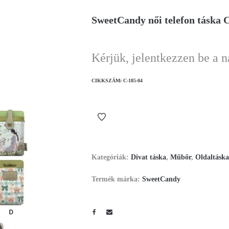
SweetCandy női telefon táska 
Kérjük, jelentkezzen be a 
CIKKSZÁM:
C-185-04
Kategóriák:
Divat táska
,
Műbőr
,
Oldaltáska
Termék márka:
SweetCandy