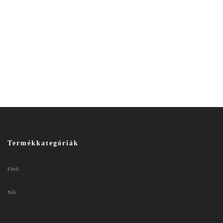
Termékkategóriák
Férfi
Női