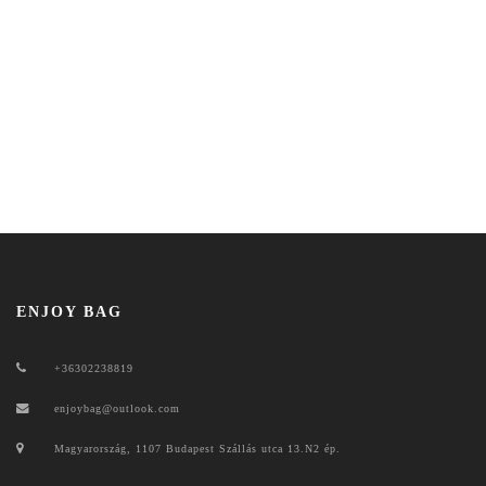
ENJOY BAG
+36302238819
enjoybag@outlook.com
Magyarország, 1107 Budapest Szállás utca 13.N2 ép.