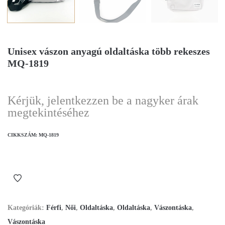
Unisex vászon anyagú oldaltáska több rekeszes
MQ-1819
Kérjük, jelentkezzen be a nagyker árak
megtekintéséhez
CIKKSZÁM:
MQ-1819
Kategóriák:
Férfi
,
Női
,
Oldaltáska
,
Oldaltáska
,
Vászontáska
,
Vászontáska