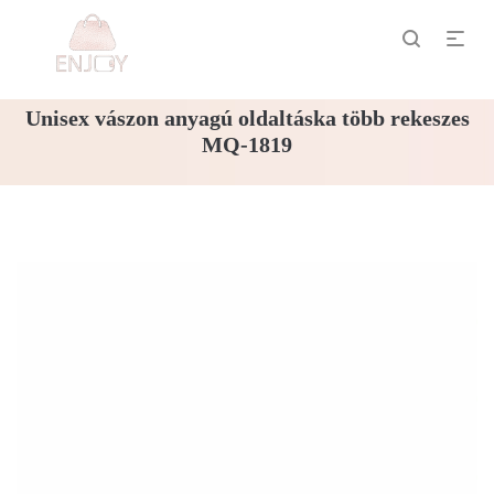
Unisex vászon anyagú oldaltáska több rekeszes
MQ-1819