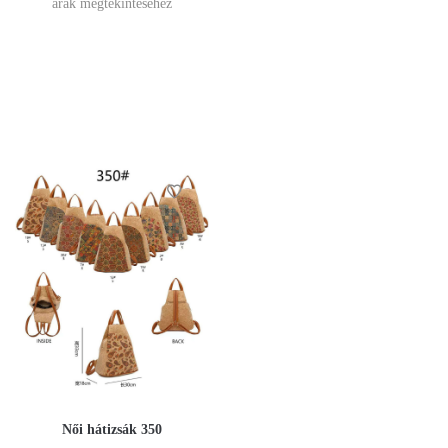
árak megtekintéséhez
Női hátizsák 350