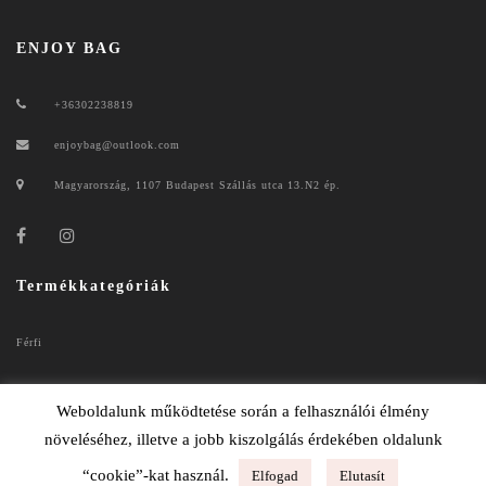
ENJOY BAG
+36302238819
enjoybag@outlook.com
Magyarország, 1107 Budapest Szállás utca 13.N2 ép.
Termékkategóriák
Férfi
Női
Weboldalunk működtetése során a felhasználói élmény
növeléséhez, illetve a jobb kiszolgálás érdekében oldalunk
“cookie”-kat használ.
Elfogad
Elutasít