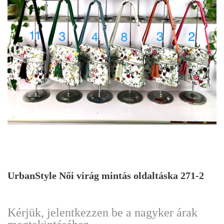
UrbanStyle Női virág mintás oldaltáska 271-2
Kérjük, jelentkezzen be a nagyker árak