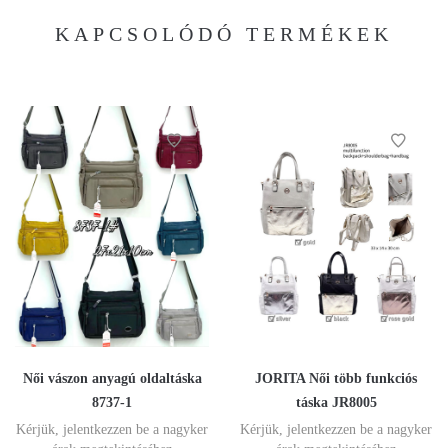
KAPCSOLÓDÓ TERMÉKEK
Női vászon anyagú oldaltáska
JORITA Női több funkciós
8737-1
táska JR8005
Kérjük, jelentkezzen be a nagyker
Kérjük, jelentkezzen be a nagyker