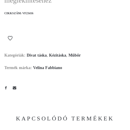
megtekintéséhez
CIKKSZÁM:
VF23416
Kategóriák:
Divat táska
,
Kézitáska
,
Műbőr
Termék márka:
Velina Fabbiano
KAPCSOLÓDÓ TERMÉKEK