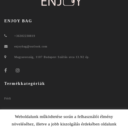
ENJOY BAG
+36302238819
enjoybag@outlook.com
Magyarország, 1107 Budapest Szállás utca 13.N2 ép.
Termékkategóriák
Férfi
Női
Weboldalunk működtetése során a felhasználói élmény
növeléséhez, illetve a jobb kiszolgálás érdekében oldalunk