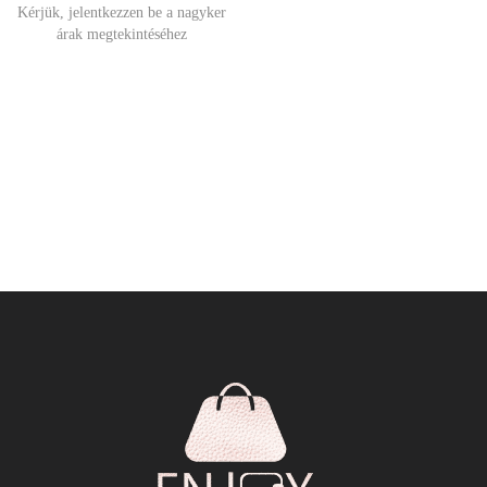
Kérjük, jelentkezzen be a nagyker
árak megtekintéséhez