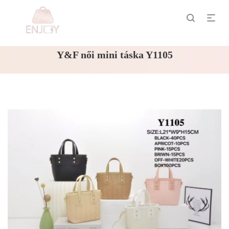
Y&F női mini táska Y1105