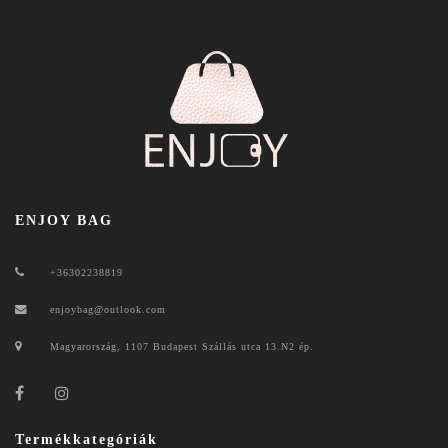
ENJOY BAG
+36302238819
enjoybag@outlook.com
Magyarország, 1107 Budapest Szállás utca 13.N2 ép.
Termékkategóriák