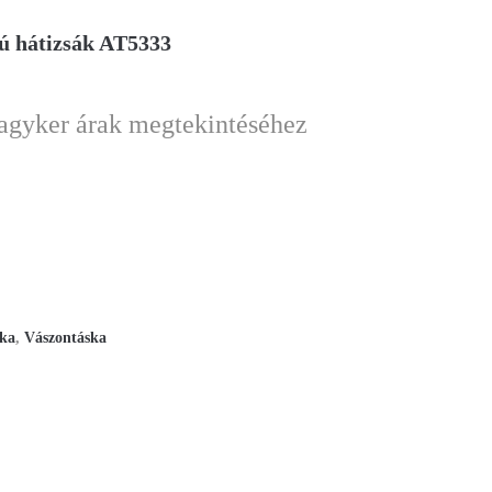
ú hátizsák AT5333
nagyker árak megtekintéséhez
ska
,
Vászontáska