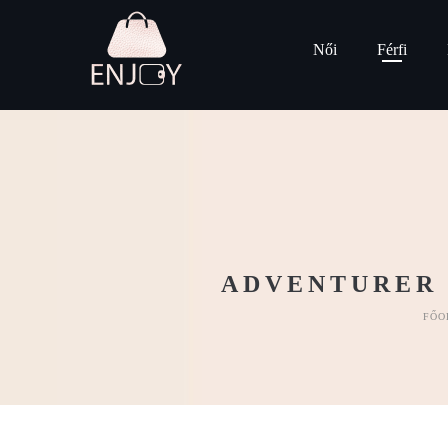
Női
Férfi
ADVENTURER 
FŐO