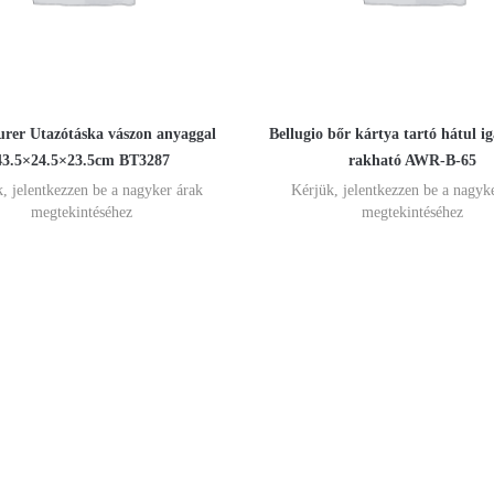
rer Utazótáska vászon anyaggal
Bellugio bőr kártya tartó hátul i
43.5×24.5×23.5cm BT3287
rakható AWR-B-65
, jelentkezzen be a nagyker árak
Kérjük, jelentkezzen be a nagyk
megtekintéséhez
megtekintéséhez