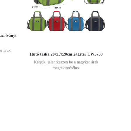
gazolványt
er árak
Hűtő táska 28x17x20cm 24Liter CW5739
Kérjük, jelentkezzen be a nagyker árak
megtekintéséhez