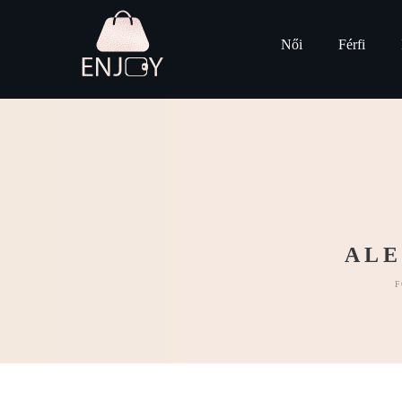
Női
Férfi
ALE
F