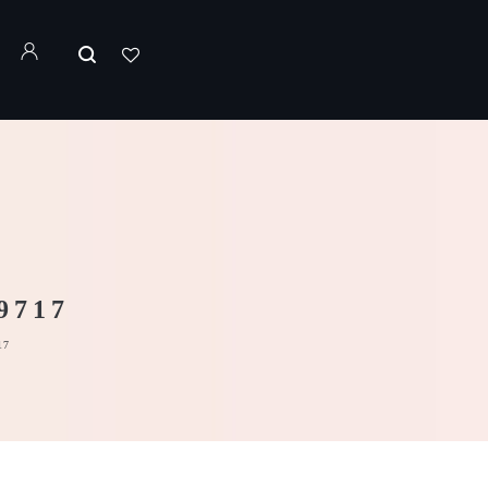
9717
17