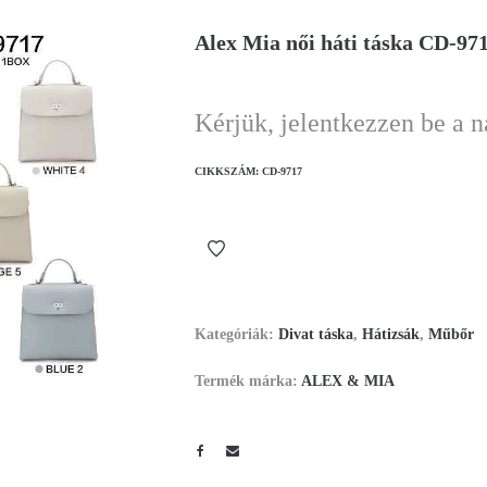
Alex Mia női háti táska CD-97
Kérjük, jelentkezzen be a 
CIKKSZÁM:
CD-9717
Kategóriák:
Divat táska
,
Hátizsák
,
Műbőr
Termék márka:
ALEX & MIA