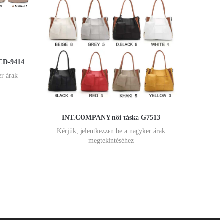
 CD-9414
er árak
INT.COMPANY női táska G7513
Kérjük, jelentkezzen be a nagyker árak
megtekintéséhez