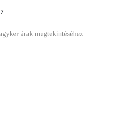
17
nagyker árak megtekintéséhez