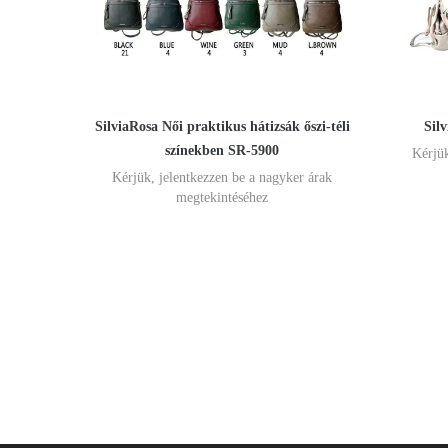
SilviaRosa Női praktikus hátizsák őszi-téli
Sil
színekben SR-5900
Kérjük
Kérjük, jelentkezzen be a nagyker árak
megtekintéséhez