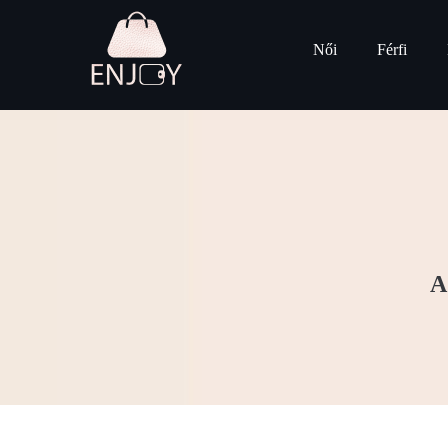
Női
Férfi