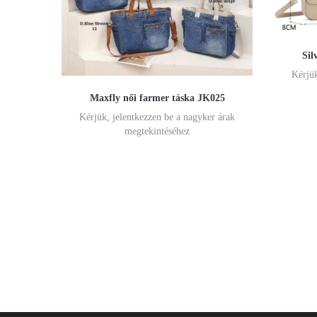
Sil
Kérjük
Maxfly női farmer táska JK025
Kérjük, jelentkezzen be a nagyker árak
megtekintéséhez