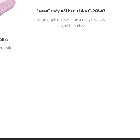
SweetCandy női háti táska C-268-03
Kérjük, jelentkezzen be a nagyker árak
megtekintéséhez
R5827
er árak