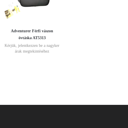
Adventurer Férfi vászon
övtáska AT5313
Kérjük, jelentkezzen be a nagyker
árak megtekintéséhez