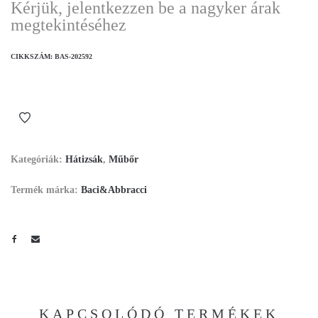
Kérjük, jelentkezzen be a nagyker árak
megtekintéséhez
CIKKSZÁM:
BAS-202592
Kategóriák:
Hátizsák
,
Műbőr
Termék márka:
Baci&Abbracci
KAPCSOLÓDÓ TERMÉKEK