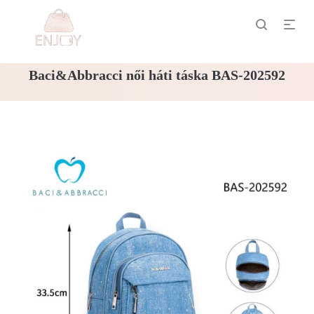
Baci&Abbracci női háti táska BAS-202592