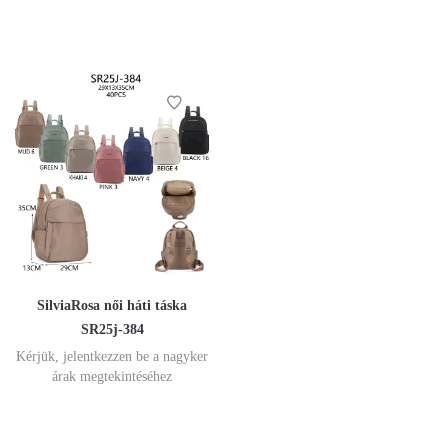
SilviaRosa női háti táska
SR25j-384
Kérjük, jelentkezzen be a nagyker
árak megtekintéséhez