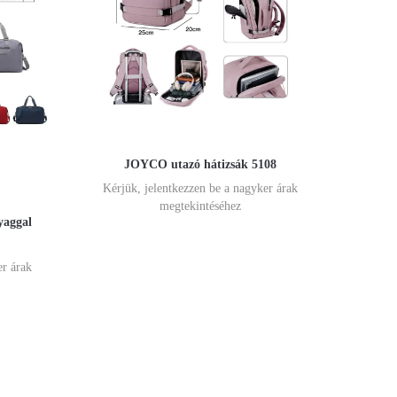
JOYCO utazó hátizsák 5108
Kérjük, jelentkezzen be a nagyker árak
megtekintéséhez
yaggal
er árak