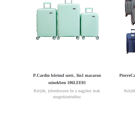
P.Cardin bőrönd szett, 3in1 macaron
PierreCa
színekben 106LEE01
Kérjük, jelentkezzen be a nagyker árak
Kérjük
megtekintéséhez