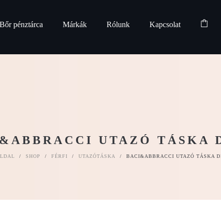
Bőr pénztárca
Márkák
Rólunk
Kapcsolat
&ABBRACCI UTAZÓ TÁSKA 
LDAL
/
SHOP
/
FÉRFI
/
UTAZÓTÁSKA
/
BACI&ABBRACCI UTAZÓ TÁSKA D