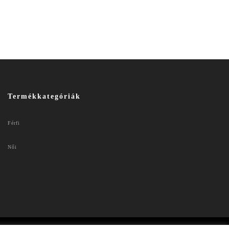
Termékkategóriák
Férfi
Női