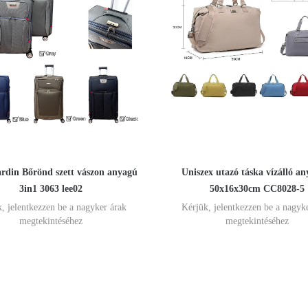
rdin Bőrönd szett vászon anyagú
Uniszex utazó táska vízálló an
3in1 3063 lee02
50x16x30cm CC8028-5
, jelentkezzen be a nagyker árak
Kérjük, jelentkezzen be a nagyk
megtekintéséhez
megtekintéséhez