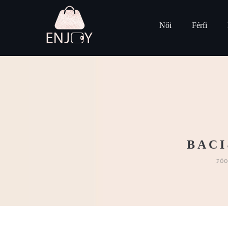
Női
Férfi
BACI
FŐO