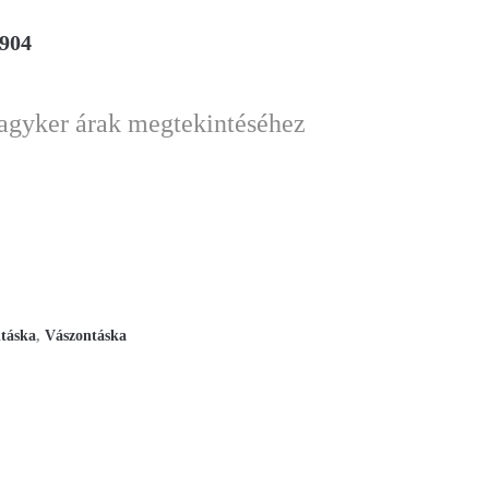
F904
nagyker árak megtekintéséhez
táska
,
Vászontáska