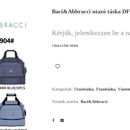
Baci&Abbracci utazó táska D
Kérjük, jelentkezzen be a 
CIKKSZÁM:
DF904
Kategóriák:
Utazótáska
,
Utazótáska
,
Vászon
Termék márka:
Baci&Abbracci