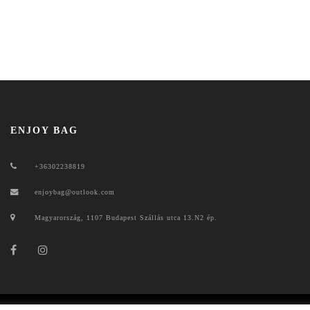
ENJOY BAG
+36302238819
enjoybag@outlook.com
Magyarország, 1107 Budapest Szállás utca 13.N2 ép.