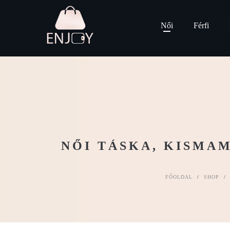
Női
Férfi
NŐI TÁSKA, KISMA
FŐOLDAL
/
SHOP
/