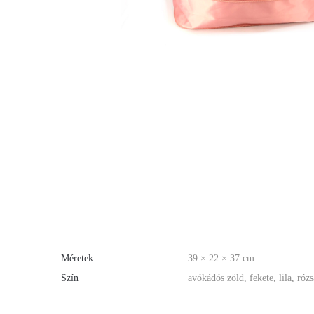
Méretek
39 × 22 × 37 cm
Szín
avókádós zöld, fekete, lila, róz