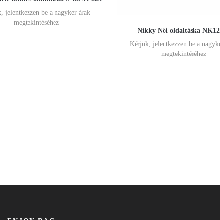
, jelentkezzen be a nagyker árak
megtekintéséhez
Nikky Női oldaltáska NK12
Kérjük, jelentkezzen be a nagyk
megtekintéséhez