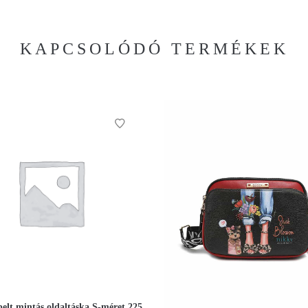
KAPCSOLÓDÓ TERMÉKEK
pelt mintás oldaltáska S-méret 225