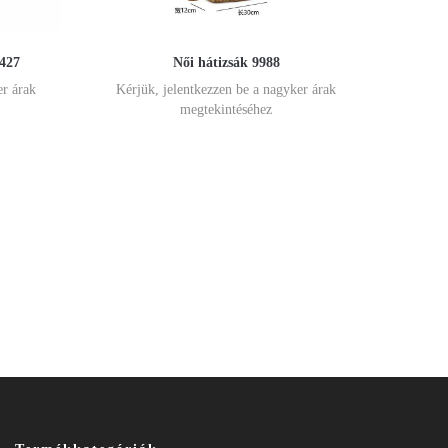
427
Női hátizsák 9988
er árak
Kérjük, jelentkezzen be a nagyker árak
megtekintéséhez