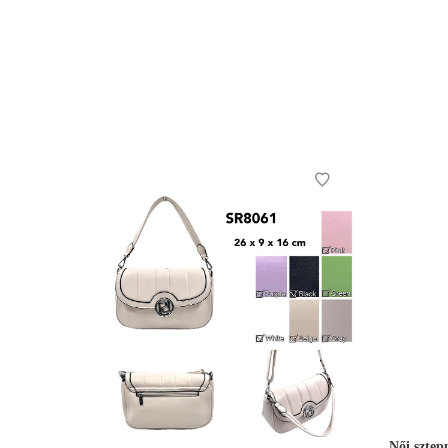
Női sztep