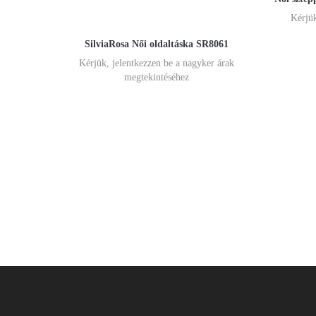
Kérjük
SilviaRosa Női oldaltáska SR8061
Kérjük, jelentkezzen be a nagyker árak
megtekintéséhez